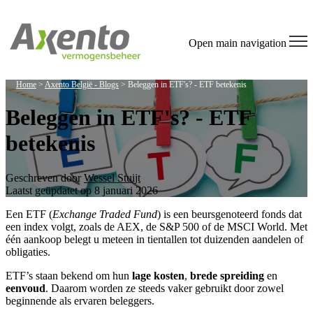
Open main navigation
Home
>
Axento België - Blogs
>
Beleggen in ETF's? - ETF betekenis
Beleggen in ETF's? - ETF
betekenis
Geschreven door
Wessel Stuijt
Laatst geüpdatet op 8 januari 2026
Een ETF (
Exchange Traded Fund
) is een beursgenoteerd fonds dat
een index volgt, zoals de AEX, de S&P 500 of de MSCI World. Met
één aankoop belegt u meteen in tientallen tot duizenden aandelen of
obligaties.
ETF’s staan bekend om hun
lage kosten
,
brede spreiding
en
eenvoud
. Daarom worden ze steeds vaker gebruikt door zowel
beginnende als ervaren beleggers.