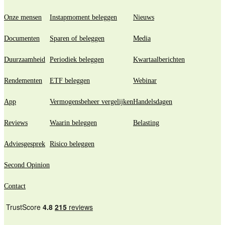
Onze mensen
Instapmoment beleggen
Nieuws
Documenten
Sparen of beleggen
Media
Duurzaamheid
Periodiek beleggen
Kwartaalberichten
Rendementen
ETF beleggen
Webinar
App
Vermogensbeheer vergelijken
Handelsdagen
Reviews
Waarin beleggen
Belasting
Adviesgesprek
Risico beleggen
Second Opinion
Contact