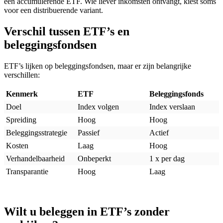
een accumulerende ETF. Wie liever inkomsten ontvangt, kiest soms
voor een distribuerende variant.
Verschil tussen ETF’s en
beleggingsfondsen
ETF’s lijken op beleggingsfondsen, maar er zijn belangrijke
verschillen:
Kenmerk
ETF
Beleggingsfonds
Doel
Index volgen
Index verslaan
Spreiding
Hoog
Hoog
Beleggingsstrategie
Passief
Actief
Kosten
Laag
Hoog
Verhandelbaarheid
Onbeperkt
1 x per dag
Transparantie
Hoog
Laag
Wilt u beleggen in ETF’s zonder