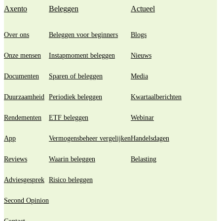
Axento
Beleggen
Actueel
Over ons
Beleggen voor beginners
Blogs
Onze mensen
Instapmoment beleggen
Nieuws
Documenten
Sparen of beleggen
Media
Duurzaamheid
Periodiek beleggen
Kwartaalberichten
Rendementen
ETF beleggen
Webinar
App
Vermogensbeheer vergelijken
Handelsdagen
Reviews
Waarin beleggen
Belasting
Adviesgesprek
Risico beleggen
Second Opinion