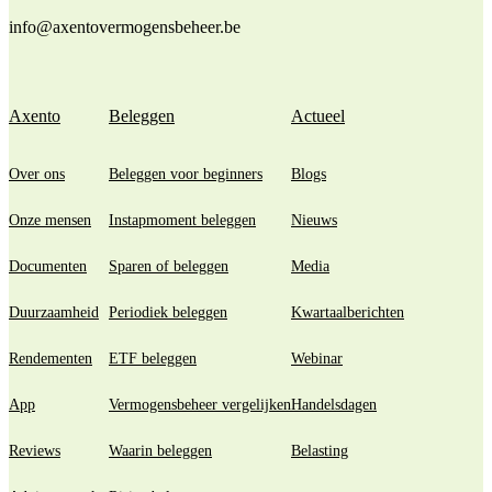
info@axentovermogensbeheer.be
Axento
Beleggen
Actueel
Over ons
Beleggen voor beginners
Blogs
Onze mensen
Instapmoment beleggen
Nieuws
Documenten
Sparen of beleggen
Media
Duurzaamheid
Periodiek beleggen
Kwartaalberichten
Rendementen
ETF beleggen
Webinar
App
Vermogensbeheer vergelijken
Handelsdagen
Reviews
Waarin beleggen
Belasting