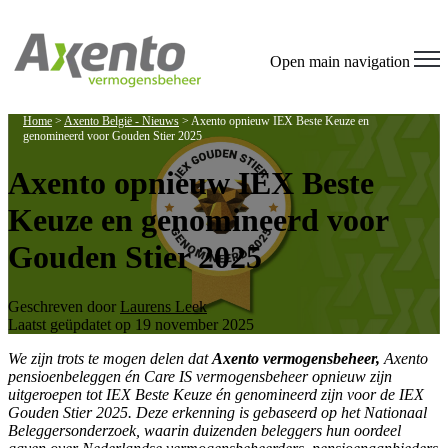
Welcome
to
All
Open main navigation
in
One
Accessibility
Home
>
Axento België - Nieuws
>
Axento opnieuw IEX Beste Keuze en
screen
genomineerd voor Gouden Stier 2025
reader.
To
Axento opnieuw IEX Beste
start
the
Keuze en genomineerd voor
All
in
Gouden Stier 2025
One
Accessibility
screen
reader,
Geschreven door
Laurens Leek
press
Laatst geüpdatet op 19 november 2025
"Ctrl
+
We zijn trots te mogen delen dat
Axento vermogensbeheer,
Axento
/".
pensioenbeleggen én Care IS vermogensbeheer opnieuw zijn
This
uitgeroepen tot IEX Beste Keuze én genomineerd zijn voor de IEX
shortcut
Gouden Stier 2025. Deze erkenning is gebaseerd op het Nationaal
activates
Beleggersonderzoek, waarin duizenden beleggers hun oordeel
the