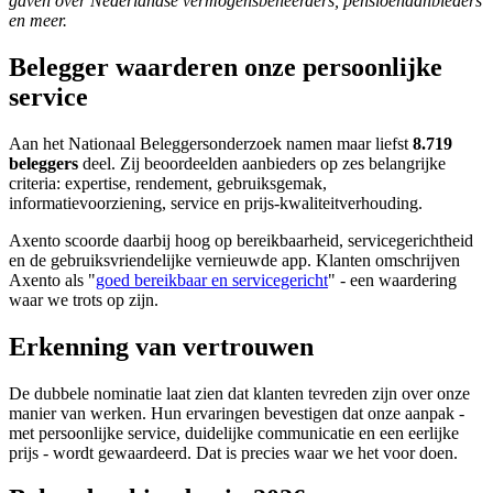
gaven over Nederlandse vermogensbeheerders, pensioenaanbieders
screen
en meer.
reader
to
Belegger waarderen onze persoonlijke
help
service
you
navigate
and
Aan het Nationaal Beleggersonderzoek namen maar liefst
8.719
interact
beleggers
deel. Zij beoordeelden aanbieders op zes belangrijke
with
criteria: expertise, rendement, gebruiksgemak,
the
informatievoorziening, service en prijs-kwaliteitverhouding.
content.
Axento scoorde daarbij hoog op bereikbaarheid, servicegerichtheid
en de gebruiksvriendelijke vernieuwde app. Klanten omschrijven
Axento als "
goed bereikbaar en servicegericht
" - een waardering
waar we trots op zijn.
Erkenning van vertrouwen
De dubbele nominatie laat zien dat klanten tevreden zijn over onze
manier van werken. Hun ervaringen bevestigen dat onze aanpak -
met persoonlijke service, duidelijke communicatie en een eerlijke
prijs - wordt gewaardeerd. Dat is precies waar we het voor doen.