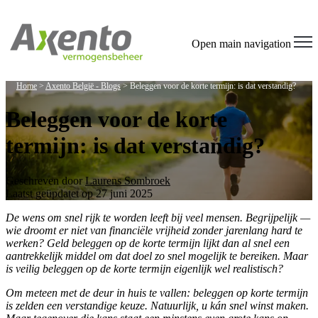
Open main navigation
Home
>
Axento België - Blogs
>
Beleggen voor de korte termijn: is dat verstandig?
Beleggen voor de korte
termijn: is dat verstandig?
Geschreven door
Laurens Sombroek
Laatst geüpdatet op 27 juni 2025
De wens om snel rijk te worden leeft bij veel mensen. Begrijpelijk —
wie droomt er niet van financiële vrijheid zonder jarenlang hard te
werken? Geld beleggen op de korte termijn lijkt dan al snel een
aantrekkelijk middel om dat doel zo snel mogelijk te bereiken. Maar
is veilig beleggen op de korte termijn eigenlijk wel realistisch?
Om meteen met de deur in huis te vallen: beleggen op korte termijn
is zelden een verstandige keuze. Natuurlijk, u kán snel winst maken.