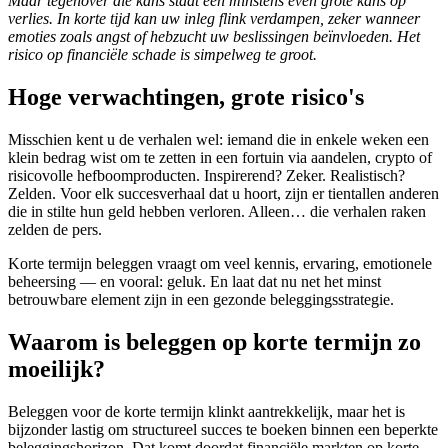
Maar tegenover die kans staat een minstens even grote kans op
verlies. In korte tijd kan uw inleg flink verdampen, zeker wanneer
emoties zoals angst of hebzucht uw beslissingen beïnvloeden. Het
risico op financiële schade is simpelweg te groot.
Hoge verwachtingen, grote risico's
Misschien kent u de verhalen wel: iemand die in enkele weken een
klein bedrag wist om te zetten in een fortuin via aandelen, crypto of
risicovolle hefboomproducten. Inspirerend? Zeker. Realistisch?
Zelden. Voor elk succesverhaal dat u hoort, zijn er tientallen anderen
die in stilte hun geld hebben verloren. Alleen… die verhalen raken
zelden de pers.
Korte termijn beleggen vraagt om veel kennis, ervaring, emotionele
beheersing — en vooral: geluk. En laat dat nu net het minst
betrouwbare element zijn in een gezonde beleggingsstrategie.
Waarom is beleggen op korte termijn zo
moeilijk?
Beleggen voor de korte termijn klinkt aantrekkelijk, maar het is
bijzonder lastig om structureel succes te boeken binnen een beperkte
beleggingshorizon. Dat komt doordat financiële markten op korte