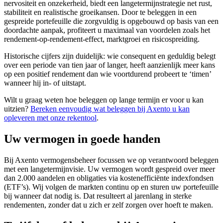
nervositeit en onzekerheid, biedt een langetermijnstrategie net rust,
stabiliteit en realistische groeikansen. Door te beleggen in een
gespreide portefeuille die zorgvuldig is opgebouwd op basis van een
doordachte aanpak, profiteert u maximaal van voordelen zoals het
rendement-op-rendement-effect, marktgroei en risicospreiding.
Historische cijfers zijn duidelijk: wie consequent en geduldig belegt
over een periode van tien jaar of langer, heeft aanzienlijk meer kans
op een positief rendement dan wie voortdurend probeert te ‘timen’
wanneer hij in- of uitstapt.
Wilt u graag weten hoe beleggen op lange termijn er voor u kan
uitzien?
Bereken eenvoudig wat beleggen bij Axento u kan
opleveren met onze rekentool
.
Uw vermogen in goede handen
Bij Axento vermogensbeheer focussen we op verantwoord beleggen
met een langetermijnvisie. Uw vermogen wordt gespreid over meer
dan 2.000 aandelen en obligaties via kostenefficiënte indexfondsen
(ETF’s). Wij volgen de markten continu op en sturen uw portefeuille
bij wanneer dat nodig is. Dat resulteert al jarenlang in sterke
rendementen, zonder dat u zich er zelf zorgen over hoeft te maken.