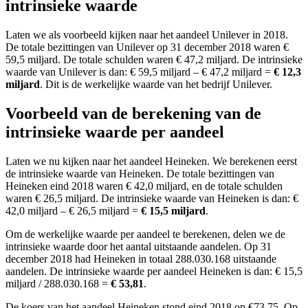
intrinsieke waarde
Laten we als voorbeeld kijken naar het aandeel Unilever in 2018.
De totale bezittingen van Unilever op 31 december 2018 waren €
59,5 miljard. De totale schulden waren € 47,2 miljard. De intrinsieke
waarde van Unilever is dan: € 59,5 miljard – € 47,2 miljard =
€ 12,3
miljard
. Dit is de werkelijke waarde van het bedrijf Unilever.
Voorbeeld van de berekening van de
intrinsieke waarde per aandeel
Laten we nu kijken naar het aandeel Heineken. We berekenen eerst
de intrinsieke waarde van Heineken. De totale bezittingen van
Heineken eind 2018 waren € 42,0 miljard, en de totale schulden
waren € 26,5 miljard. De intrinsieke waarde van Heineken is dan: €
42,0 miljard – € 26,5 miljard =
€ 15,5 miljard
.
Om de werkelijke waarde per aandeel te berekenen, delen we de
intrinsieke waarde door het aantal uitstaande aandelen. Op 31
december 2018 had Heineken in totaal 288.030.168 uitstaande
aandelen. De intrinsieke waarde per aandeel Heineken is dan: € 15,5
miljard / 288.030.168 =
€ 53,81
.
De koers van het aandeel Heineken stond eind 2018 op €73,75. Op