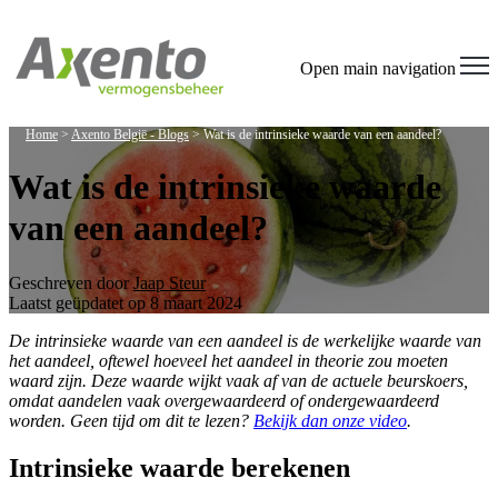
Open main navigation
Home
>
Axento België - Blogs
>
Wat is de intrinsieke waarde van een aandeel?
Wat is de intrinsieke waarde
van een aandeel?
Geschreven door
Jaap Steur
Laatst geüpdatet op 8 maart 2024
De intrinsieke waarde van een aandeel is de werkelijke waarde van
het aandeel, oftewel hoeveel het aandeel in theorie zou moeten
waard zijn. Deze waarde wijkt vaak af van de actuele beurskoers,
omdat aandelen vaak overgewaardeerd of ondergewaardeerd
worden. Geen tijd om dit te lezen?
Bekijk dan onze video
.
Intrinsieke waarde berekenen