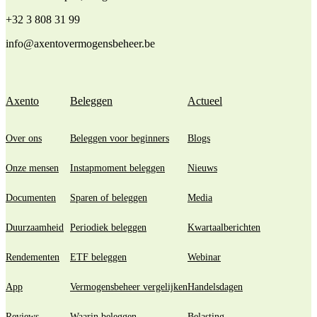
+32 3 808 31 99
info@axentovermogensbeheer.be
Axento
Beleggen
Actueel
Over ons
Beleggen voor beginners
Blogs
Onze mensen
Instapmoment beleggen
Nieuws
Documenten
Sparen of beleggen
Media
Duurzaamheid
Periodiek beleggen
Kwartaalberichten
Rendementen
ETF beleggen
Webinar
App
Vermogensbeheer vergelijken
Handelsdagen
Reviews
Waarin beleggen
Belasting