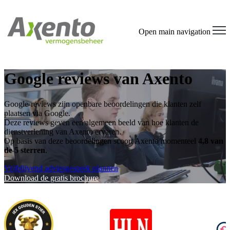
Open main navigation
Google reviews van Axento
Google-reviews zijn openbare beoordelingen die klanten zelf
plaatsen via Google.
Deze reviews geven een algemeen beeld van hoe klanten de
dienstverlening van Axento ervaren.
Op basis van deze beoordelingen scoort Axento momenteel
4,8 van
de 5 sterren
.
Vrijblijvend adviesgesprek plannen
Download de gratis brochure