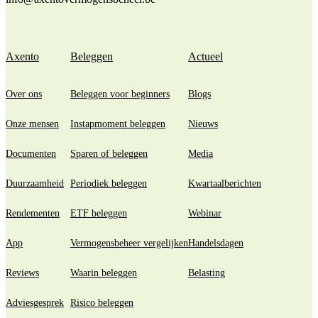
Axento
Beleggen
Actueel
Over ons
Beleggen voor beginners
Blogs
Onze mensen
Instapmoment beleggen
Nieuws
Documenten
Sparen of beleggen
Media
Duurzaamheid
Periodiek beleggen
Kwartaalberichten
Rendementen
ETF beleggen
Webinar
App
Vermogensbeheer vergelijken
Handelsdagen
Reviews
Waarin beleggen
Belasting
Adviesgesprek
Risico beleggen