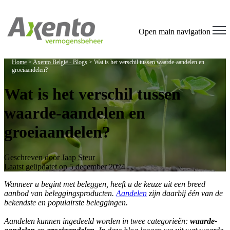
Open main navigation
Home
>
Axento België - Blogs
>
Wat is het verschil tussen waarde-aandelen en
groeiaandelen?
Wat is het verschil tussen
waarde-aandelen en
groeiaandelen?
Geschreven door
Jaap Steur
Laatst geüpdatet op 5 december 2024
Wanneer u begint met beleggen, heeft u de keuze uit een breed
aanbod van beleggingsproducten.
Aandelen
zijn daarbij één van de
bekendste en populairste beleggingen.
Aandelen kunnen ingedeeld worden in twee categorieën:
waarde-