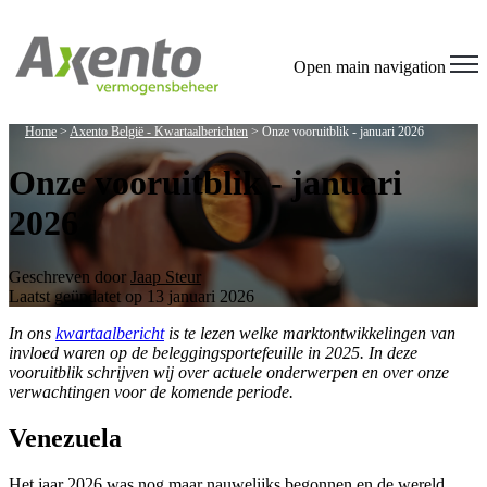
Open main navigation
Home
>
Axento België - Kwartaalberichten
>
Onze vooruitblik - januari 2026
Onze vooruitblik - januari
2026
Geschreven door
Jaap Steur
Laatst geüpdatet op 13 januari 2026
In ons
kwartaalbericht
is te lezen welke marktontwikkelingen van
invloed waren op de beleggingsportefeuille in 2025. In deze
vooruitblik schrijven wij over actuele onderwerpen en over onze
verwachtingen voor de komende periode.
Venezuela
Het jaar 2026 was nog maar nauwelijks begonnen en de wereld