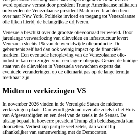
werd opnieuw verrast door president Trump; Amerikaanse militairen
ontvoerden de Venezolaanse president Maduro en brachten hem
over naar New York. Politieke invloed en toegang tot Venezolaanse
olie lijken hierbij de belangrijkste drijfveren.
Venezuela beschikt over de grootste olievoorraad ter wereld. Door
jarenlange verwaarlozing van olievelden en infrastructuur levert
Venezuela slechts 1% van de wereldwijde olieproductie. De
gebeurtenis zelf had dan ook weinig impact op de financiële
markten. Een eventuele heropleving van de Venezolaanse olie-
industrie kan een zorgen voor een lagere olieprijs. Gezien de huidige
staat van de olievelden in Venezuela verwachten experts dat
eventuele veranderingen op de oliemarkt pas op de lange termijn
merkbaar zijn.
Midterm verkiezingen VS
In november 2026 vinden in de Verenigde Staten de midterm
verkiezingen plaats. Dan wordt gestemd over alle zetels in het Huis
van Afgevaardigden en een deel van de zetels in de Senaat. De
uitslag bepaalt in hoeverre president Trump zijn beleidsagenda kan
doorzetten. Verliest zijn partij te veel zetels, dan wordt hij
afhankelijker van samenwerking met de Democraten.