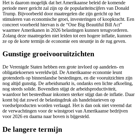
Het is daarom mogelijk dat het Amerikaanse beleid de komende
periode meer gericht zal zijn op de populariteitscijfers van Donald
Trump. Bijvoorbeeld door maatregelen die zijn gericht op het
stimuleren van economische groei, investeringen of koopkracht. Een
concreet voorbeeld hiervan is de “One Big Beautiful Bill Act”
waarmee Amerikanen in 2026 belastingen kunnen terugvorderen.
Zolang deze maatregelen niet leiden tot een hogere inflatie, kunnen
ze op de korte termijn de economie een steuntje in de rug geven.
Gunstige groeivooruitzichten
De Verenigde Staten hebben een grote invloed op aandelen- en
obligatiekoersen wereldwijd. De Amerikaanse economie leunt
grotendeels op binnenlandse bestedingen, en die vooruitzichten zijn
nog altijd gunstig. De arbeidsmarkt is, ondanks een lichte afkoeling,
nog steeds solide. Bovendien stijgt de arbeidsproductiviteit,
waardoor het besteedbaar inkomen sterker stijgt dan de inflatie. Daar
komt bij dat zowel de belastingdruk als handelstarieven op
voedselproducten worden verlaagd. Het is dan ook niet vreemd dat
de verwachtingen voor de winstgroei van Amerikaanse bedrijven
voor 2026 en daarna naar boven is bijgesteld.
De langere termijn