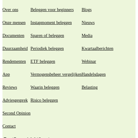
Over ons
Beleggen voor beginners
Blogs
Onze mensen
Instapmoment beleggen
Nieuws
Documenten
Sparen of beleggen
Media
Duurzaamheid
Periodiek beleggen
Kwartaalberichten
Rendementen
ETF beleggen
Webinar
App
Vermogensbeheer vergelijken
Handelsdagen
Reviews
Waarin beleggen
Belasting
Adviesgesprek
Risico beleggen
Second Opinion
Contact