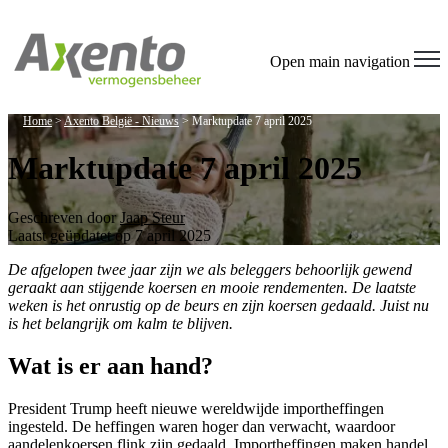
Open main navigation
Home
>
Axento België - Nieuws
>
Marktupdate 7 april 2025
Marktupdate 7 april 2025
Geschreven door
Jaap Steur
Laatst geüpdatet op 7 april 2025
De afgelopen twee jaar zijn we als beleggers behoorlijk gewend
geraakt aan stijgende koersen en mooie rendementen. De laatste
weken is het onrustig op de beurs en zijn koersen gedaald. Juist nu
is het belangrijk om kalm te blijven.
Wat is er aan hand?
President Trump heeft nieuwe wereldwijde importheffingen
ingesteld. De heffingen waren hoger dan verwacht, waardoor
aandelenkoersen flink zijn gedaald. Importheffingen maken handel